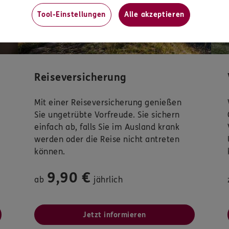
Tool-Einstellungen
Alle akzeptieren
Reiseversicherung
Mit einer Reiseversicherung genießen
Sie ungetrübte Vorfreude. Sie sichern
einfach ab, falls Sie im Ausland krank
werden oder die Reise nicht antreten
können.
9,90 €
ab
jährlich
Jetzt informieren